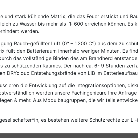
 und stark kühlende Matrix, die das Feuer erstickt und Rau
rgleich zu Wasser bis mehr als 1: 600 erreichen können. E
erhindert werden.
gung Rauch-gefüllter Luft (0° – 1.200 C°) aus dem zu schü
x füllt den Batterieraum innerhalb weniger Minuten. Es fi
 Durch das vollständige Binden des am Brandherd entstande
des zu schützenden Raumes. Der nach ca. 6- 9 Stunden zer
en DRYcloud Entstehungsbrände von LiB im Batterieaufbau 
okussieren die Entwicklung auf die Integrationsoptionen, di
stverständlich werden unsere Fachingenieure Ihre Anfrage
legen & mehr. Aus Modulbaugruppen, die wir teils entwicke
gesellschafter*in, es bestehen weitere Schutzrechte zur Li