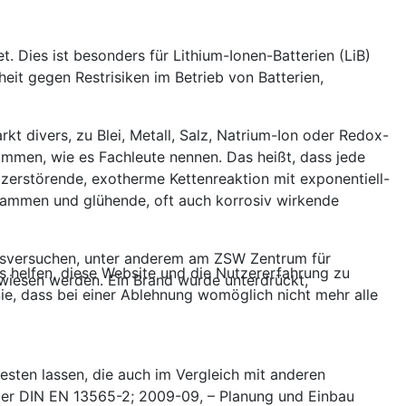
 Dies ist besonders für Lithium-Ionen-Batterien (LiB)
it gegen Restrisiken im Betrieb von Batterien,
rkt divers, zu Blei, Metall, Salz, Natrium-Ion oder Redox-
kommen, wie es Fachleute nennen. Das heißt, dass jede
stzerstörende, exotherme Kettenreaktion mit exponentiell-
 Flammen und glühende, oft auch korrosiv wirkende
eisversuchen, unter anderem am ZSW Zentrum für
ns helfen, diese Website und die Nutzererfahrung zu
wiesen werden. Ein Brand wurde unterdrückt,
ie, dass bei einer Ablehnung womöglich nicht mehr alle
ten lassen, die auch im Vergleich mit anderen
er DIN EN 13565-2; 2009-09, – Planung und Einbau