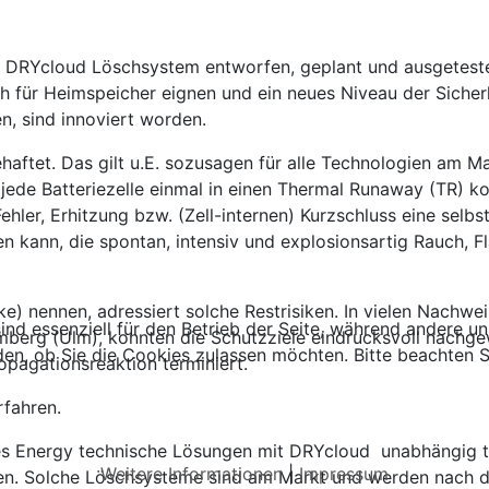
 DRYcloud Löschsystem entworfen, geplant und ausgetestet.
 für Heimspeicher eignen und ein neues Niveau der Sicherhe
n, sind innoviert worden.
ehaftet. Das gilt u.E. sozusagen für alle Technologien am Ma
n jede Batteriezelle einmal in einen Thermal Runaway (TR) 
hler, Erhitzung bzw. (Zell-internen) Kurzschluss eine selb
en kann, die spontan, intensiv und explosionsartig Rauch,
) nennen, adressiert solche Restrisiken. In vielen Nachw
ind essenziell für den Betrieb der Seite, während andere u
erg (Ulm), konnten die Schutzziele eindrucksvoll nachge
den, ob Sie die Cookies zulassen möchten. Bitte beachten S
opagationsreaktion terminiert.
rfahren.
s Energy technische Lösungen mit DRYcloud unabhängig tes
Weitere Informationen
|
Impressum
en. Solche Löschsysteme sind am Markt und werden nach d