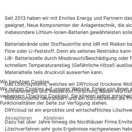
Seit 2013 haben wir mit Envites Energy und Partnern das
geeignet. Neue Komponenten der Anlagentechnik, die sich
insbesondere Lithium-Ionen-Batterien gewährleisten solle
Batteriebrände oder Stoffaustritte sind idR mit Risiken b
Flow oder Li-Feststoff. Denn als seltenes Restrisiko kan
LiB- Batteriezelle durch Missbrauch/Beschädigung oder Fe
schnellem Temperaturanstieg (Gefährliche Hitze!) auslös
Materialteile teils druckvoll auswerfen kann.
Wir benutzen Cookies
Das Löschsystems, welches wir DRYcloud (trockene Wolke
Wir nutzen Cookies auf unserer Website. Einige von ihnen s
Sonnenenergie und Wasserstoffforschung Baden-Württemb
verbessern (Tracking Cookies). Sie können selbst entschei
Risikomomente neutralisiert und ein Durchbrennen als Pr
Funktionalitäten der Seite zur Verfügung stehen.
DRYcloud ist ein erprobtes und wirtschaftliches Löschve
Akzeptieren
Ablehnen
Dazu hat über Jahre hinweg die Nordhäuser Firma Envite
Löschverfahren sehr gute Ergebnisse nachgewiesen hab